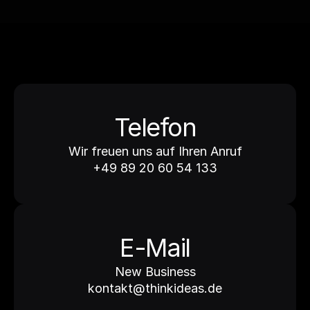
Mit dem Absenden des Formulars erklären Sie sich mit der 
Verarbeitung Ihrer Angaben gemäß unserer 
Datenschutzerklärung
 einverstanden.
Jetzt anfragen
Telefon
Wir freuen uns auf Ihren Anruf
+49 89 20 60 54 133
E-Mail
New Business
kontakt@thinkideas.de