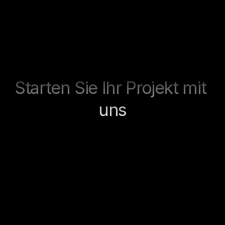
Quality Assurance
Checkout Testing
Performance Check
Tracking Check
Redirect Testing
Go-Live Support
Starten Sie Ihr Projekt mit 
uns
Jetzt kontaktieren