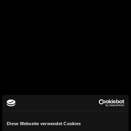
SEO-Struktur berücksichtigen
Relaunch-Prozess planen
02
Platform Audit
Aktuelles Shopsystem
Produktdaten
Kategorien & Collections
URL-Struktur
App Setup
Tracking & Analytics
03
Diese Webseite verwendet Cookies