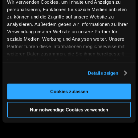
Wir verwenden Cookies, um Inhalte und Anzeigen zu
personalisieren, Funktionen für soziale Medien anbieten
zu können und die Zugriffe auf unsere Website zu
analysieren. Außerdem geben wir Informationen zu Ihrer
Verwendung unserer Website an unsere Partner für
Migration Planning
soziale Medien, Werbung und Analysen weiter. Unsere
Content Mapping
Partner führen diese Informationen möglicherweise mit
Redirect Plan
weiteren Daten zusammen, die Sie ihnen bereitgestellt
SEO Basics
haben oder die sie im Rahmen Ihrer Nutzung der Dienste
Datenübernahme
gesammelt haben. Sie geben Einwilligung zu unseren
App- und Feature-Planung
Details zeigen
Cookies, wenn Sie unsere Webseite weiterhin nutzen.
Testing Setup
04
Cookies zulassen
Nur notwendige Cookies verwenden
Launch Readiness