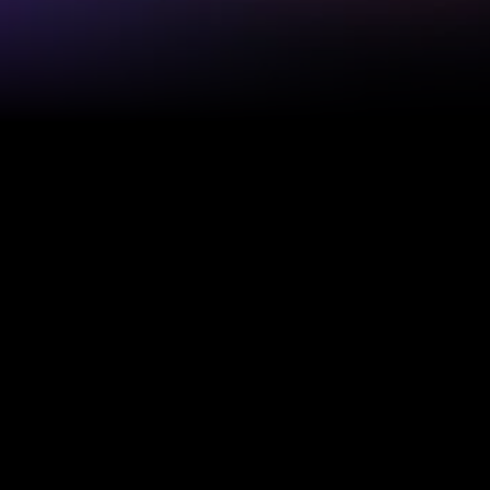
Migration & Relaunch
01
Replatforming Strategy
Bestehendes System 
analysieren
Shopify-Zielstruktur definieren
Daten und Inhalte vorbereiten
Risiken vor Go-Live reduzieren