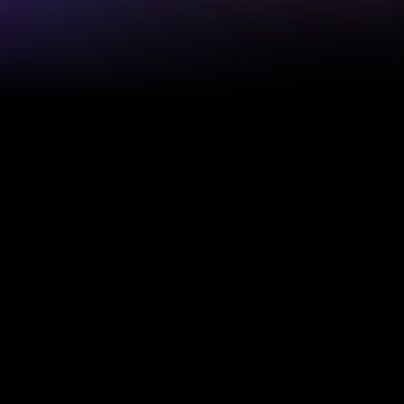
Setup & Launch
01
Professionelles Shopify Setup 
von der Konfiguration bis zum 
Launch
Shopify Setup strategisch 
Passenden Theme-Ansatz 