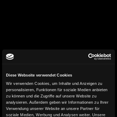
Design an Marke und CI 
anpassen
Templates und Sections sauber 
konfigurieren
Metafields und Dynamic Content 
integrieren
Navigation, Seiten und Inhalte 
strukturiert aufbauen
Theme für Mobile und 
Performance vorbereiten
03
Diese Webseite verwendet Cookies
Wir verwenden Cookies, um Inhalte und Anzeigen zu
personalisieren, Funktionen für soziale Medien anbieten
zu können und die Zugriffe auf unsere Website zu
analysieren. Außerdem geben wir Informationen zu Ihrer
Verwendung unserer Website an unsere Partner für
Apps, Integrationen & Shop-
soziale Medien, Werbung und Analysen weiter. Unsere