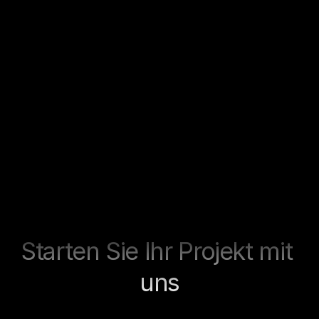
Launch, Testing & 
Qualitätssicherung
Browser und Checkout Testing
Checkout, Payment und Versand 
prüfen
Performance und Ladezeiten 
kontrollieren
Tracking und Conversion-Pfade 
testen
Shop launchbereit übergeben
Skalierbare Weiterentwicklung
Starten Sie Ihr Projekt mit 
uns
Jetzt kontaktieren